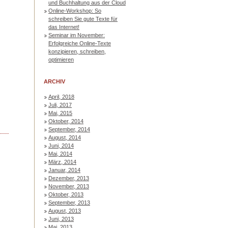
und Buchhaltung aus der Cloud
Online-Workshop: So
schreiben Sie gute Texte für
das Internet!
Seminar im November:
Erfolgreiche Online-Texte
konzipieren, schreiben,
optimieren
ARCHIV
April, 2018
Juli, 2017
Mai, 2015
Oktober, 2014
September, 2014
August, 2014
Juni, 2014
Mai, 2014
März, 2014
Januar, 2014
Dezember, 2013
November, 2013
Oktober, 2013
September, 2013
August, 2013
Juni, 2013
Mai, 2013