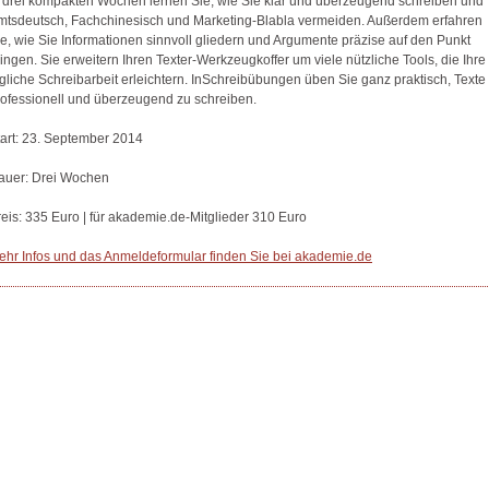
n drei kompakten Wochen lernen Sie, wie Sie klar und überzeugend schreiben und
mtsdeutsch, Fachchinesisch und Marketing-Blabla vermeiden. Außerdem erfahren
ie, wie Sie Informationen sinnvoll gliedern und Argumente präzise auf den Punkt
ingen. Sie erweitern Ihren Texter-Werkzeugkoffer um viele nützliche Tools, die Ihre
gliche Schreibarbeit erleichtern. InSchreibübungen üben Sie ganz praktisch, Texte
rofessionell und überzeugend zu schreiben.
tart: 23. September 2014
auer: Drei Wochen
reis: 335 Euro | für akademie.de-Mitglieder 310 Euro
ehr Infos und das Anmeldeformular finden Sie bei akademie.de