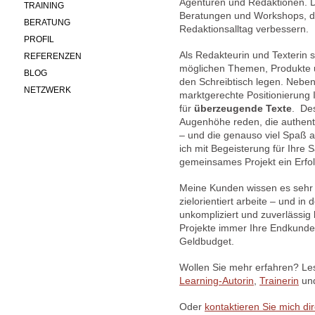
Agenturen und Redaktionen. D
TRAINING
Beratungen und Workshops, di
BERATUNG
Redaktionsalltag verbessern.
PROFIL
Als Redakteurin und Texterin 
REFERENZEN
möglichen Themen, Produkte u
BLOG
den Schreibtisch legen. Neb
NETZWERK
marktgerechte Positionierung
für
überzeugende Texte
. Des
Augenhöhe reden, die authent
– und die genauso viel Spaß a
ich mit Begeisterung für Ihre 
gemeinsames Projekt ein Erfol
Meine Kunden wissen es sehr z
zielorientiert arbeite – und 
unkompliziert und zuverlässig 
Projekte immer Ihre Endkunden
Geldbudget.
Wollen Sie mehr erfahren? Les
Learning-Autorin
,
Trainerin
un
Oder
kontaktieren Sie mich dir